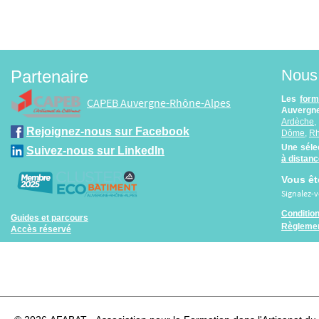
Nous 
Partenaire
Les
form
CAPEB Auvergne-Rhône-Alpes
Auvergne
Ardèche
Rejoignez-nous sur Facebook
Dôme
,
R
Une séle
Suivez-nous sur LinkedIn
à distan
Vous êt
Signalez-
Conditio
Guides et parcours
Règlemen
Accès réservé