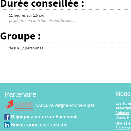
Durée conseillée
:
11 heures
sur
1.5 jour
(à adapter en fonction de vos besoins)
Groupe
:
de
8
à
12
personnes
Nous 
Partenaire
Les
form
CAPEB Auvergne-Rhône-Alpes
Auvergne
Ardèche
Rejoignez-nous sur Facebook
Dôme
,
R
Une séle
Suivez-nous sur LinkedIn
à distan