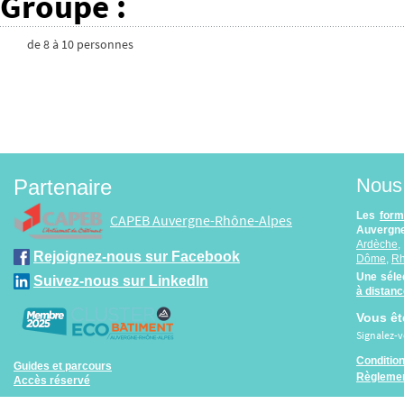
Groupe
:
de
8
à
10
personnes
Nous 
Partenaire
Les
form
CAPEB Auvergne-Rhône-Alpes
Auvergne
Ardèche
Rejoignez-nous sur Facebook
Dôme
,
R
Une séle
Suivez-nous sur LinkedIn
à distan
Vous êt
Signalez-
Conditio
Guides et parcours
Règlemen
Accès réservé