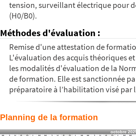
tension, surveillant électrique pour 
(H0/B0).
Méthodes d'évaluation
:
Remise d'une attestation de formati
L'évaluation des acquis théoriques et 
les modalités d'évaluation de la Norm
de formation. Elle est sanctionnée par
préparatoire à l’habilitation visé par 
Planning de la formation
octobre 202
M
J
V
S
D
L
M
M
J
V
S
D
L
M
M
J
V
S
D
L
M
M