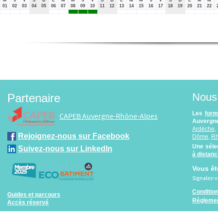
01
02
03
04
05
06
07
08
09
10
11
12
13
14
15
16
17
18
19
20
21
22
Nous 
Partenaire
Les
form
CAPEB Auvergne-Rhône-Alpes
Auvergne
Ardèche
Rejoignez-nous sur Facebook
Dôme
,
R
Une séle
Suivez-nous sur LinkedIn
à distan
Vous êt
Signalez-
Conditio
Guides et parcours
Règlemen
Accès réservé