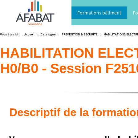
Formations bâtiment
Fo
Vous êtes ici :
Accueil
Catalogue
PREVENTION & SECURITE
HABILITATIONS ELECTR
HABILITATION ELECTR
H0/B0 - Session F25
Descriptif de la formatio