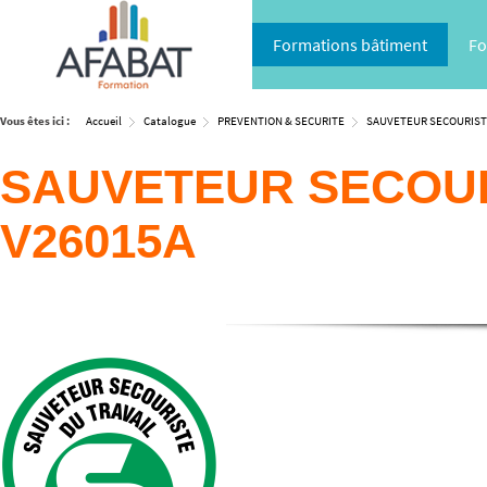
Formations bâtiment
Fo
Vous êtes ici :
Accueil
Catalogue
PREVENTION & SECURITE
SAUVETEUR SECOURIST
SAUVETEUR SECOURI
V26015A