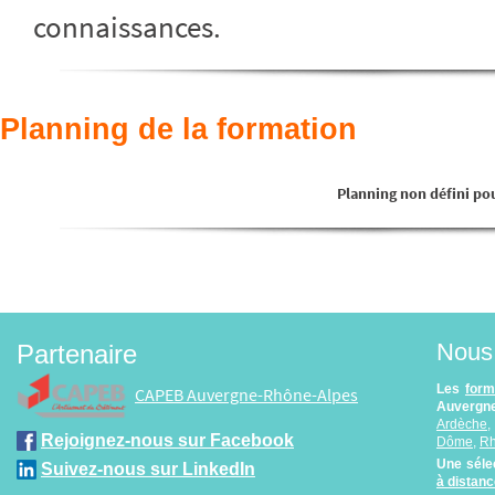
connaissances.
Planning de la formation
Planning non défini pou
Nous 
Partenaire
Les
form
CAPEB Auvergne-Rhône-Alpes
Auvergne
Ardèche
Rejoignez-nous sur Facebook
Dôme
,
R
Une séle
Suivez-nous sur LinkedIn
à distan